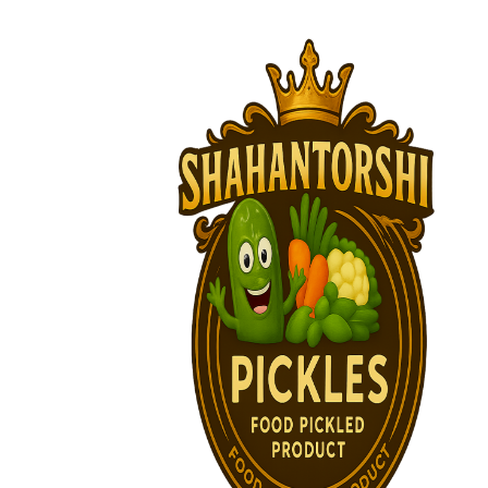
پرش
به
محتوا