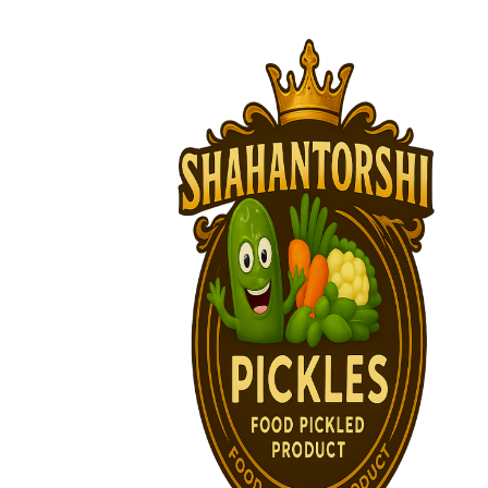
پرش
به
محتوا