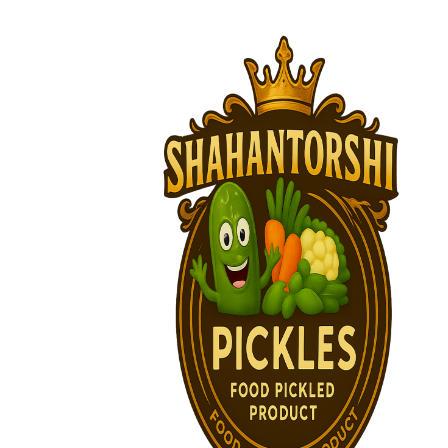
پرش
به
محتوا