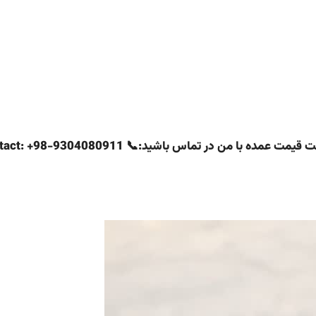
 در تماس باشید:📞 Direct contact: +98-9304080911