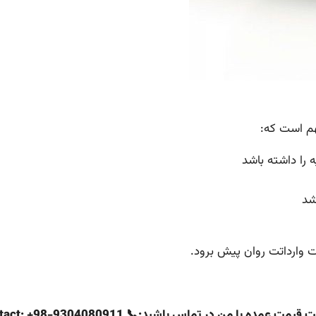
م است که:
شد
ت وارداتت روان پیش برود.
 در تماس باشید:📞 Direct contact: +98-9304080911